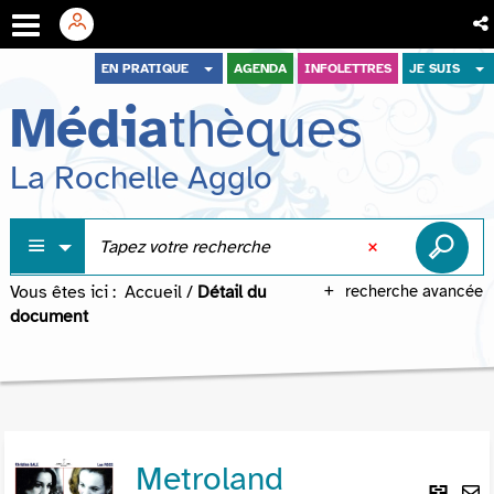
Aller
Aller
Aller
EN PRATIQUE
AGENDA
INFOLETTRES
JE SUIS
au
au
à
Média
thèques
menu
contenu
la
recherche
La Rochelle Agglo
Vous êtes ici :
Accueil
/
Détail du
recherche avancée
document
Metroland
Lie