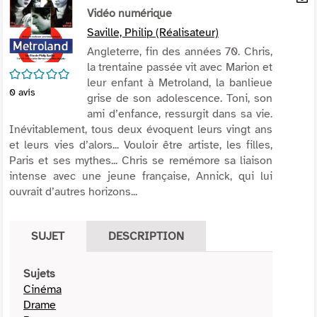
per
Vidéo numérique
En
(Nou
par
Saville, Philip (Réalisateur)
fenê
mai
Angleterre, fin des années 70. Chris,
la trentaine passée vit avec Marion et
/5
leur enfant à Metroland, la banlieue
0
avis
grise de son adolescence. Toni, son
ami d’enfance, ressurgit dans sa vie.
Inévitablement, tous deux évoquent leurs vingt ans
et leurs vies d’alors... Vouloir être artiste, les filles,
Paris et ses mythes... Chris se remémore sa liaison
intense avec une jeune française, Annick, qui lui
ouvrait d’autres horizons...
SUJET
DESCRIPTION
Sujets
Cinéma
Drame