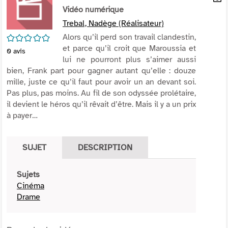
per
Vidéo numérique
En
(Nou
par
Trebal, Nadège (Réalisateur)
fenê
mai
/5
Alors qu’il perd son travail clandestin,
et parce qu’il croit que Maroussia et
0
avis
lui ne pourront plus s’aimer aussi
bien, Frank part pour gagner autant qu’elle : douze
mille, juste ce qu’il faut pour avoir un an devant soi.
Pas plus, pas moins. Au fil de son odyssée prolétaire,
il devient le héros qu’il rêvait d’être. Mais il y a un prix
à payer…
SUJET
DESCRIPTION
Sujets
Cinéma
Drame