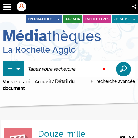
Aller
Aller
Aller
EN PRATIQUE
AGENDA
INFOLETTRES
JE SUIS
au
au
à
Média
thèques
menu
contenu
la
recherche
La Rochelle Agglo
Vous êtes ici :
Accueil
/
Détail du
recherche avancée
document
Douze mille
Lie