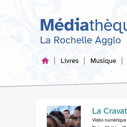
Aller
Aller
Aller
au
au
à
menu
contenu
la
Média
thèq
recherche
La Rochelle Agglo
Livres
Musique
La Crava
Vidéo numérique