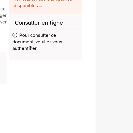
fenêtre)
mail
disponibles ...
ite.
ager
êver
Consulter en ligne
Pour consulter ce
document, veuillez vous
authentifier