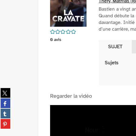
Théry, Mathias (R
Bastien a vingt an
Quand débute la c
davantage. Initié
d’une carrière, 
/5
0
avis
SUJET
Sujets
Partager
Regarder la vidéo
sur
Partager
twitter
sur
(Nouvelle
Partager
facebook
fenêtre)
sur
(Nouvelle
Partager
tumblr
fenêtre)
sur
(Nouvelle
pinterest