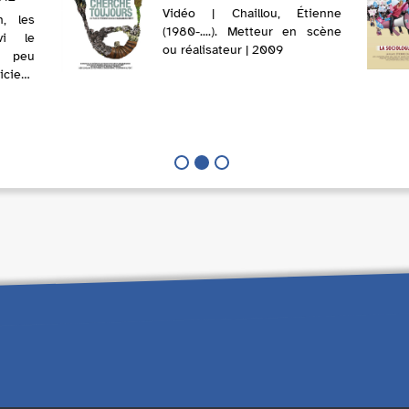
Vidéo | Chaillou, Étienne
, les
(1980-....). Metteur en scène
vi le
ou réalisateur | 2009
e peu
iciens
s leur
atelier
ain (en