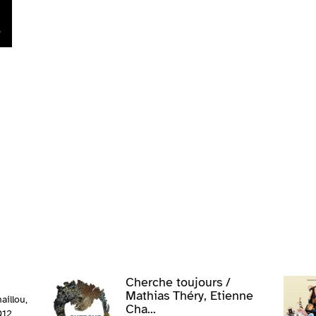
Cherche toujours /
Mathias Théry, Etienne
illou,
Cha...
012