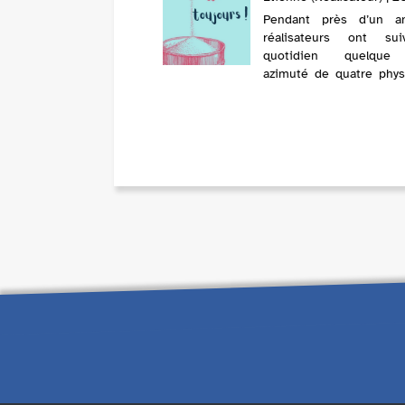
Pendant près d’un an
réalisateurs ont sui
quotidien quelqu
azimuté de quatre phys
de Paris VII-CNRS. Dan
laboratoire aux allures d’
d’artistes ou sur le terr
pleine forêt ou au mil...