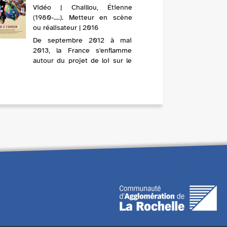
Vidéo | Chaillou, Étienne
(1980-....). Metteur en scène
ou réalisateur | 2016
De septembre 2012 à mai
2013, la France s'enflamme
autour du projet de loi sur le
mariage pour tous. Tout le
pays en parle. Quoi ? Juste
pour quelques unions ? Non,
non, non, le débat s'avère
complexe et ouvre de
nombreuses questi...