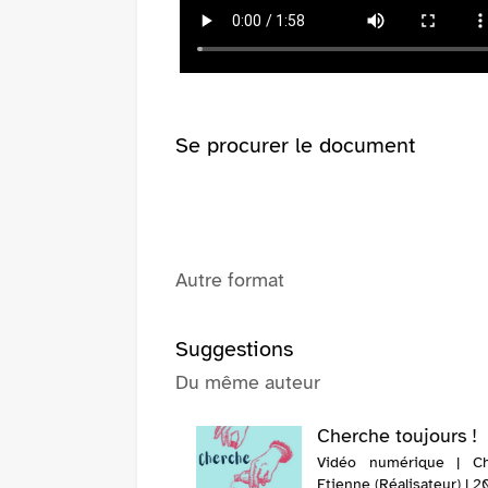
fenêtre)
(Nouvelle
fenêtre)
Se procurer le document
Autre format
Suggestions
Du même auteur
Cherche toujours !
Vidéo numérique | Cha
Etienne (Réalisateur) | 2