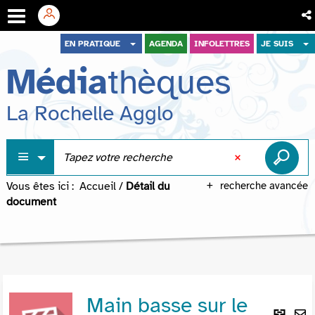
Aller
Aller
Aller
EN PRATIQUE
AGENDA
INFOLETTRES
JE SUIS
au
au
à
Média
thèques
menu
contenu
la
recherche
La Rochelle Agglo
Vous êtes ici :
Accueil
/
Détail du
recherche avancée
document
Main basse sur le
Lie