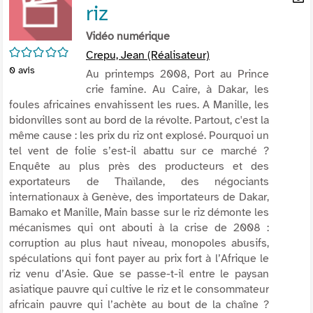
riz
per
En
(Nou
par
Vidéo numérique
fenê
mai
/5
Crepu, Jean (Réalisateur)
0
avis
Au printemps 2008, Port au Prince
crie famine. Au Caire, à Dakar, les
foules africaines envahissent les rues. A Manille, les
bidonvilles sont au bord de la révolte. Partout, c'est la
même cause : les prix du riz ont explosé. Pourquoi un
tel vent de folie s’est-il abattu sur ce marché ?
Enquête au plus près des producteurs et des
exportateurs de Thaïlande, des négociants
internationaux à Genève, des importateurs de Dakar,
Bamako et Manille, Main basse sur le riz démonte les
mécanismes qui ont abouti à la crise de 2008 :
corruption au plus haut niveau, monopoles abusifs,
spéculations qui font payer au prix fort à l’Afrique le
riz venu d’Asie. Que se passe-t-il entre le paysan
asiatique pauvre qui cultive le riz et le consommateur
africain pauvre qui l’achète au bout de la chaîne ?