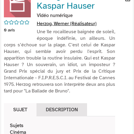
Kaspar Hauser
per
En
(Nou
par
Vidéo numérique
fenê
mai
/5
Herzog, Werner (Réalisateur)
0
avis
Une île rocailleuse baignée de soleil,
époque indéfinie, un ailleurs. Un
corps s’échoue sur la plage. C'est celui de Kaspar
Hauser, qui semble avoir perdu l'esprit. Son
apparition trouble la routine insulaire. Qui est Kaspar
Hauser ? Un souverain, un idiot, un imposteur ?
Grand Prix spécial du jury et Prix de la Critique
Internationale - F.I.P.R.E.S.C.I. au Festival de Cannes
1975. Herzog retrouvera son interprète deux ans plus
tard pour "La Ballade de Bruno".
SUJET
DESCRIPTION
Sujets
Cinéma