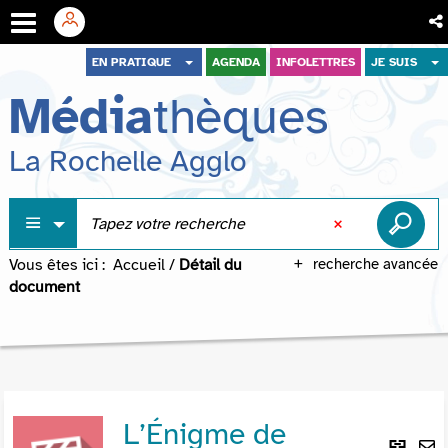
Aller
Aller
Aller
EN PRATIQUE
AGENDA
INFOLETTRES
JE SUIS
au
au
à
Média
thèques
menu
contenu
la
recherche
La Rochelle Agglo
Vous êtes ici :
Accueil
/
Détail du
recherche avancée
document
L’Énigme de
Lie