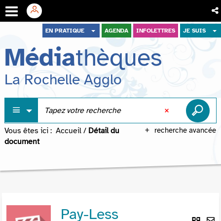
Aller
Aller
Aller
EN PRATIQUE
AGENDA
INFOLETTRES
JE SUIS
au
au
à
Média
thèques
menu
contenu
la
recherche
La Rochelle Agglo
Vous êtes ici :
Accueil
/
Détail du
recherche avancée
document
Pay-Less
Lie