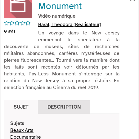
Monument
per
En
(Nou
par
Vidéo numérique
fenê
mai
/5
Barat, Théodora (Réalisateur)
0
avis
Un voyage dans le New Jersey
emmenant le spectateur à la
découverte de musées, sites de recherches
militaires abandonnés, carrières mystérieuses de
pierres fluorescentes... Tourné vers la manière dont
les faits sont racontés voir détournés par les
habitants, Pay-Less Monument s'interroge sur la
relation du New Jersey à sa propre histoire. En
sélection française au Cinéma du réel 2019.
SUJET
DESCRIPTION
Sujets
Beaux Arts
Documentaire