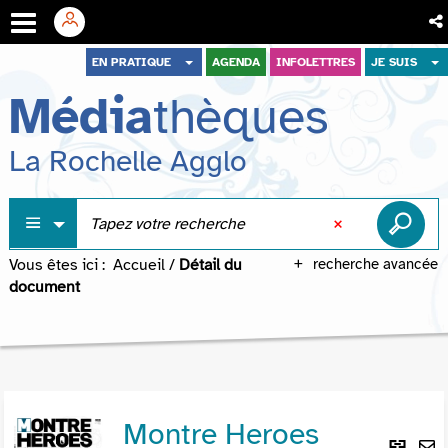
Aller
Aller
Aller
EN PRATIQUE
AGENDA
INFOLETTRES
JE SUIS
au
au
à
Média
thèques
menu
contenu
la
recherche
La Rochelle Agglo
Vous êtes ici :
Accueil
/
Détail du
recherche avancée
document
Montre Heroes
Lie