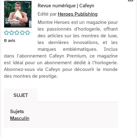
per
Revue numérique
| Cafeyn
En
(Nou
par
Edité par
Heroes Publishing
fenê
mai
Montre Heroes est un magazine pour
les passionnés d'horlogerie, offrant
/5
des articles sur les montres de luxe,
0
avis
les dernières innovations, et les
marques emblématiques. Inclus
dans l’abonnement Cafeyn Premium, ce magazine
est idéal pour un abonnement dédié à l’horlogerie.
Abonnez-vous via Cafeyn pour découvrir le monde
des montres de prestige.
SUJET
Sujets
Masculin