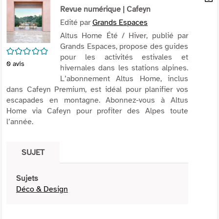
per
Revue numérique
| Cafeyn
En
(Nou
par
Edité par
Grands Espaces
fenê
mai
Altus Home Été / Hiver, publié par
Grands Espaces, propose des guides
/5
pour les activités estivales et
0
avis
hivernales dans les stations alpines.
L’abonnement Altus Home, inclus
dans Cafeyn Premium, est idéal pour planifier vos
escapades en montagne. Abonnez-vous à Altus
Home via Cafeyn pour profiter des Alpes toute
l’année.
SUJET
Sujets
Déco & Design