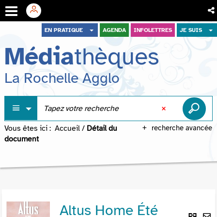
Aller
Aller
Aller
EN PRATIQUE
AGENDA
INFOLETTRES
JE SUIS
au
au
à
Média
thèques
menu
contenu
la
recherche
La Rochelle Agglo
Vous êtes ici :
Accueil
/
Détail du
recherche avancée
document
Altus Home Été
Lie