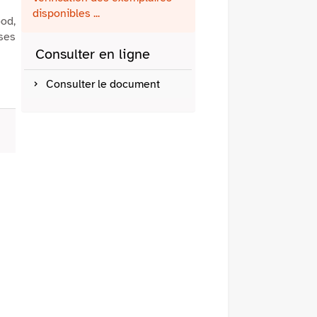
fenêtre)
mail
disponibles ...
od,
 ses
Consulter en ligne
Consulter le document