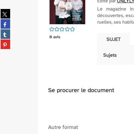
Edité par
ONLYLY
Le magazine in
Partager
découvertes, esc
sur
ruelles, ses habit
Partager
twitter
/5
sur
(Nouvelle
Partager
facebook
0
avis
fenêtre)
sur
SUJET
(Nouvelle
Partager
tumblr
fenêtre)
sur
(Nouvelle
Sujets
pinterest
fenêtre)
(Nouvelle
fenêtre)
Se procurer le document
Autre format