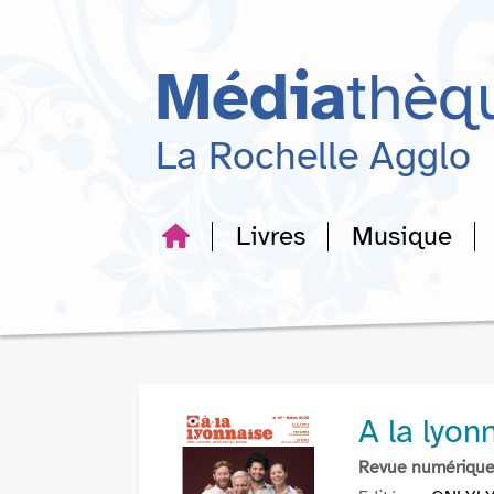
Aller
Aller
Aller
au
au
à
menu
contenu
la
Média
thèq
recherche
La Rochelle Agglo
Livres
Musique
A la lyon
Revue numériqu