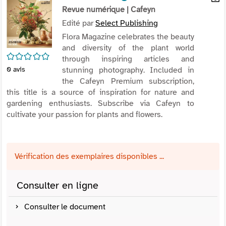
per
Revue numérique
| Cafeyn
En
(Nou
par
Edité par
Select Publishing
fenê
mai
Flora Magazine celebrates the beauty
and diversity of the plant world
/5
through inspiring articles and
stunning photography. Included in
0
avis
the Cafeyn Premium subscription,
this title is a source of inspiration for nature and
gardening enthusiasts. Subscribe via Cafeyn to
cultivate your passion for plants and flowers.
Vérification des exemplaires disponibles ...
Consulter en ligne
Consulter le document