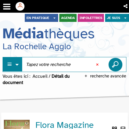
Aller
Aller
Aller
EN PRATIQUE
AGENDA
INFOLETTRES
JE SUIS
au
au
à
Média
thèques
menu
contenu
la
recherche
La Rochelle Agglo
Vous êtes ici :
Accueil
/
Détail du
recherche avancée
document
Flora Magazine
Lie