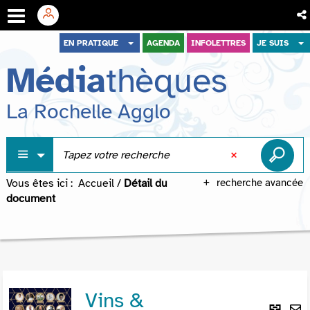
Aller
Aller
Aller
EN PRATIQUE
AGENDA
INFOLETTRES
JE SUIS
au
au
à
Média
thèques
menu
contenu
la
recherche
La Rochelle Agglo
Vous êtes ici :
Accueil
/
Détail du
recherche avancée
document
Vins &
Lie