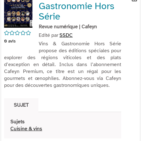
Gastronomie Hors
per
En
(Nou
par
Série
fenê
mai
Revue numérique
| Cafeyn
/5
Edité par
SSDC
0
avis
Vins & Gastronomie Hors Série
propose des éditions spéciales pour
explorer des régions viticoles et des plats
d’exception en détail. Inclus dans l’abonnement
Cafeyn Premium, ce titre est un régal pour les
gourmets et œnophiles. Abonnez-vous via Cafeyn
pour des découvertes gastronomiques uniques.
SUJET
Sujets
Cuisine & vins