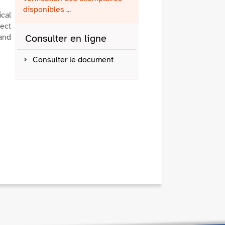
fenêtre)
mail
disponibles ...
ical
fect
 and
Consulter en ligne
Consulter le document