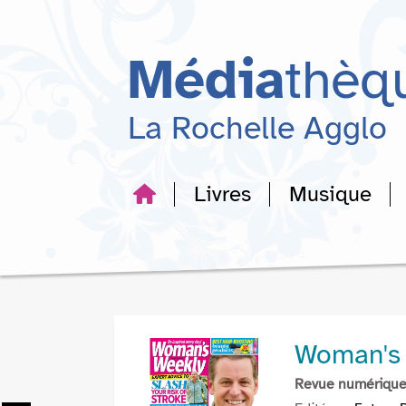
Aller
Aller
Aller
au
au
à
menu
contenu
la
Média
thèq
recherche
La Rochelle Agglo
Livres
Musique
Woman's
Revue numériqu