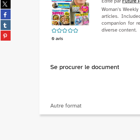
Edité par
Future 
Partager
sur
Woman's Weekly is
Partager
twitter
articles. Includ
sur
(Nouvelle
Partager
companion for re
facebook
fenêtre)
sur
diverse content.
/5
(Nouvelle
Partager
tumblr
0
avis
fenêtre)
sur
(Nouvelle
pinterest
fenêtre)
(Nouvelle
fenêtre)
Se procurer le document
Autre format