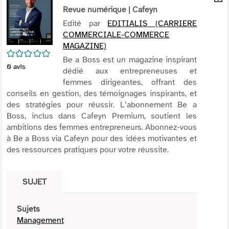
per
Revue numérique
| Cafeyn
En
(Nou
par
Edité par
EDITIALIS (CARRIERE
fenê
mai
COMMERCIALE-COMMERCE
MAGAZINE)
/5
Be a Boss est un magazine inspirant
0
avis
dédié aux entrepreneuses et
femmes dirigeantes, offrant des
conseils en gestion, des témoignages inspirants, et
des stratégies pour réussir. L’abonnement Be a
Boss, inclus dans Cafeyn Premium, soutient les
ambitions des femmes entrepreneurs. Abonnez-vous
à Be a Boss via Cafeyn pour des idées motivantes et
des ressources pratiques pour votre réussite.
SUJET
Sujets
Management