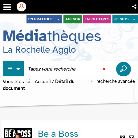
Aller
Aller
Aller
EN PRATIQUE
AGENDA
INFOLETTRES
JE SUIS
au
au
à
Média
thèques
menu
contenu
la
recherche
La Rochelle Agglo
Vous êtes ici :
Accueil
/
Détail du
recherche avancée
document
Be a Boss
Lie