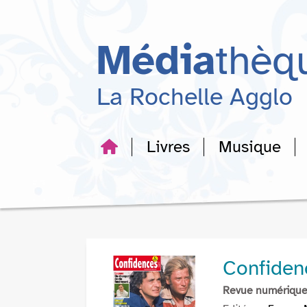
Aller
Aller
Aller
au
au
à
menu
contenu
la
Média
thèq
recherche
La Rochelle Agglo
Livres
Musique
Confiden
Revue numériqu