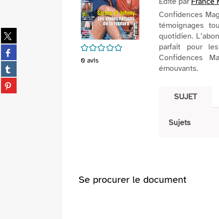
Edité par
France 
Confidences Magaz
témoignages tou
Partager
quotidien. L’ab
sur
parfait pour le
/5
Partager
twitter
Confidences Ma
sur
0
avis
(Nouvelle
Partager
émouvants.
facebook
fenêtre)
sur
(Nouvelle
Partager
tumblr
fenêtre)
sur
SUJET
(Nouvelle
pinterest
fenêtre)
(Nouvelle
Sujets
fenêtre)
Se procurer le document