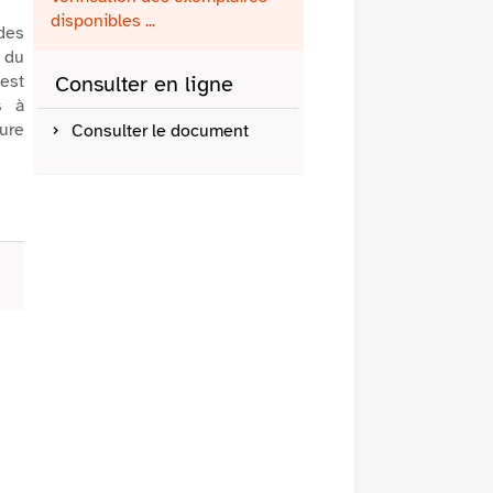
fenêtre)
mail
disponibles ...
 des
 du
est
Consulter en ligne
s à
ure
Consulter le document