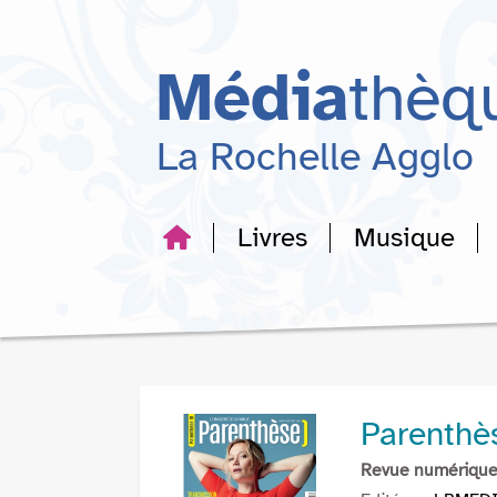
Aller
Aller
Aller
au
au
à
menu
contenu
la
Média
thèq
recherche
La Rochelle Agglo
Livres
Musique
Parenthè
Revue numériqu