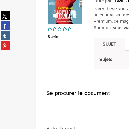
Edité par
LBMED
Parenthèse vous i
Partager
la culture et d
sur
Premium, ce magaz
Partager
twitter
Abonnez-vous via 
/5
sur
(Nouvelle
Partager
facebook
0
avis
fenêtre)
sur
(Nouvelle
Partager
SUJET
tumblr
fenêtre)
sur
(Nouvelle
pinterest
fenêtre)
Sujets
(Nouvelle
fenêtre)
Se procurer le document
Autre format