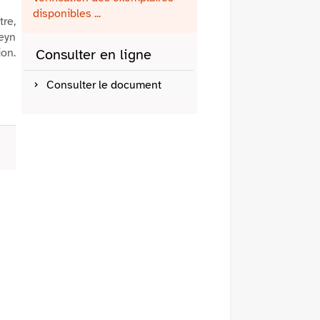
fenêtre)
mail
disponibles ...
tre,
eyn
ion.
Consulter en ligne
Consulter le document