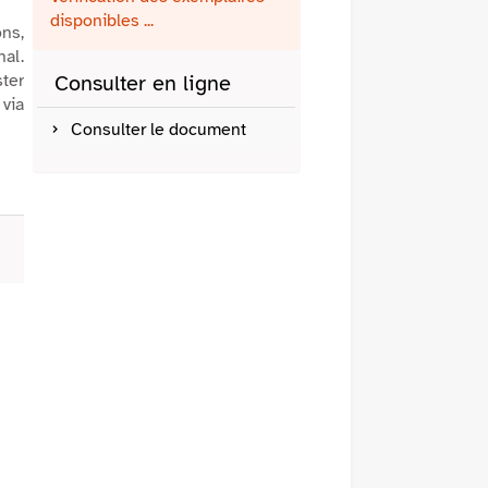
fenêtre)
mail
disponibles ...
ons,
al.
ster
Consulter en ligne
 via
Consulter le document