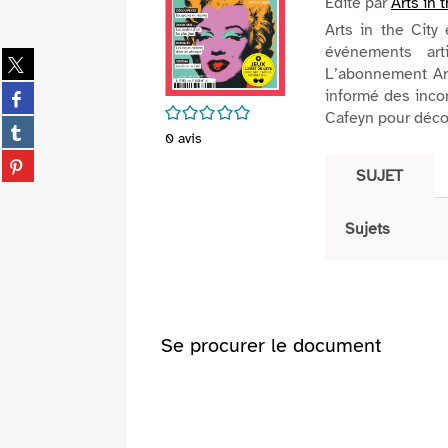
Edité par
Arts in 
Arts in the City 
événements arti
Partager
L’abonnement Arts
sur
Partager
informé des incon
twitter
/5
sur
Cafeyn pour décou
(Nouvelle
Partager
facebook
0
avis
fenêtre)
sur
(Nouvelle
Partager
tumblr
SUJET
fenêtre)
sur
(Nouvelle
pinterest
fenêtre)
(Nouvelle
Sujets
fenêtre)
Se procurer le document