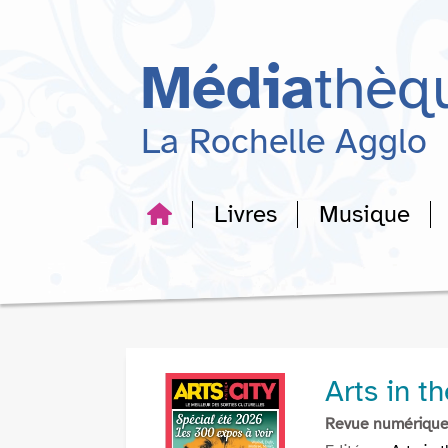
Aller
Aller
Aller
au
au
à
menu
contenu
la
Média
thèq
recherche
La Rochelle Agglo
Livres
Musique
Arts in th
Revue numériqu