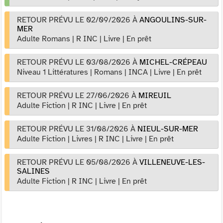
RETOUR PRÉVU LE 02/09/2026
À
ANGOULINS-SUR-
MER
Adulte Romans
|
R INC
|
Livre
|
En prêt
RETOUR PRÉVU LE 03/08/2026
À
MICHEL-CRÉPEAU
Niveau 1 Littératures
|
Romans
|
INCA
|
Livre
|
En prêt
RETOUR PRÉVU LE 27/06/2026
À
MIREUIL
Adulte Fiction
|
R INC
|
Livre
|
En prêt
RETOUR PRÉVU LE 31/08/2026
À
NIEUL-SUR-MER
Adulte Fiction
|
Livres
|
R INC
|
Livre
|
En prêt
RETOUR PRÉVU LE 05/08/2026
À
VILLENEUVE-LES-
SALINES
Adulte Fiction
|
R INC
|
Livre
|
En prêt