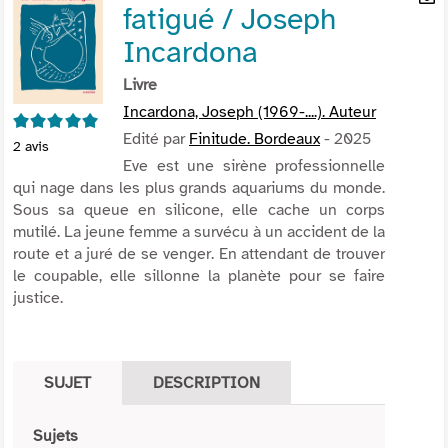
fatigué / Joseph
per
En
(Nou
par
Incardona
fenê
mai
Livre
Incardona, Joseph (1969-....). Auteur
5/5
Edité par
Finitude. Bordeaux
- 2025
2
avis
Eve est une sirène professionnelle
qui nage dans les plus grands aquariums du monde.
Sous sa queue en silicone, elle cache un corps
mutilé. La jeune femme a survécu à un accident de la
route et a juré de se venger. En attendant de trouver
le coupable, elle sillonne la planète pour se faire
justice.
SUJET
DESCRIPTION
Sujets