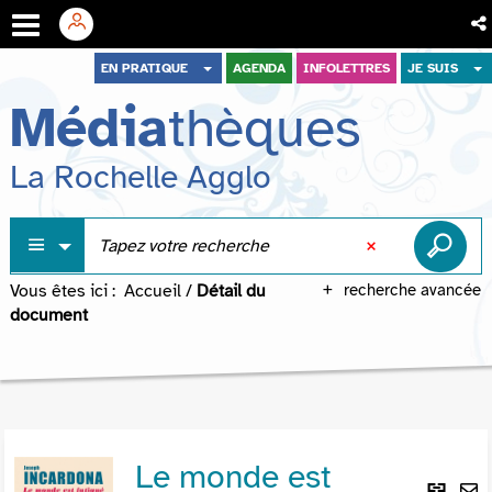
Aller
Aller
Aller
EN PRATIQUE
AGENDA
INFOLETTRES
JE SUIS
au
au
à
Média
thèques
menu
contenu
la
recherche
La Rochelle Agglo
Vous êtes ici :
Accueil
/
Détail du
recherche avancée
document
Le monde est
Lie