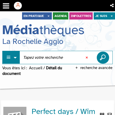
Aller
Aller
Aller
EN PRATIQUE
AGENDA
INFOLETTRES
JE SUIS
au
au
à
Média
thèques
menu
contenu
la
recherche
La Rochelle Agglo
Vous êtes ici :
Accueil
/
Détail du
recherche avancée
document
Perfect days / Wim
Lie