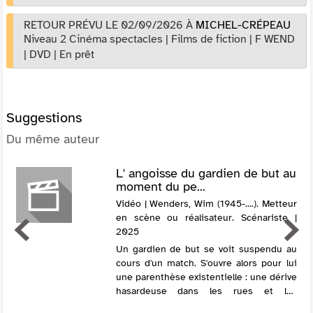
RETOUR PRÉVU LE 02/09/2026
À
MICHEL-CRÉPEAU
Niveau 2 Cinéma spectacles
|
Films de fiction
|
F WEND
|
DVD
|
En prêt
Suggestions
Du même auteur
L' angoisse du gardien de but au
moment du pe...
Vidéo | Wenders, Wim (1945-....). Metteur
en scène ou réalisateur. Scénariste |
2025
Un gardien de but se voit suspendu au
cours d'un match. S'ouvre alors pour lui
une parenthèse existentielle : une dérive
hasardeuse dans les rues et les
chambres miteuses de Vienne, où il