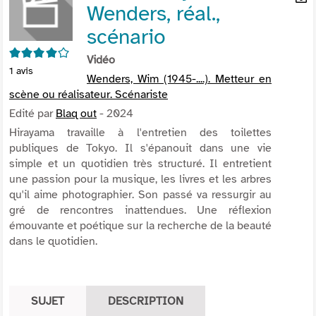
Wenders, réal.,
per
En
(Nou
par
scénario
fenê
mai
4/5
Vidéo
1
avis
Wenders, Wim (1945-....). Metteur en
scène ou réalisateur. Scénariste
Edité par
Blaq out
- 2024
Hirayama travaille à l'entretien des toilettes
publiques de Tokyo. Il s'épanouit dans une vie
simple et un quotidien très structuré. Il entretient
une passion pour la musique, les livres et les arbres
qu'il aime photographier. Son passé va ressurgir au
gré de rencontres inattendues. Une réflexion
émouvante et poétique sur la recherche de la beauté
dans le quotidien.
SUJET
DESCRIPTION