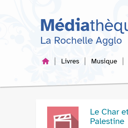
Aller
Aller
Aller
au
au
à
menu
contenu
la
Média
thèq
recherche
La Rochelle Agglo
Livres
Musique
Le Char et 
Palestine