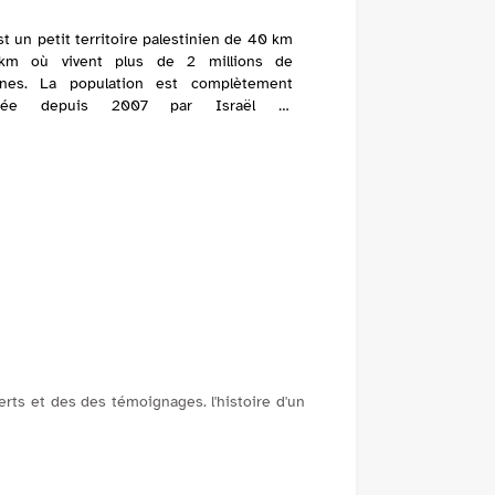
t un petit territoire palestinien de 40 km
km où vivent plus de 2 millions de
nnes. La population est complètement
rmée depuis 2007 par Israël et
èrement bombardée au mépris de toutes
les de Droit...
rts et des des témoignages. l'histoire d'un