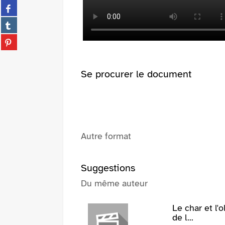
Partager
twitter
sur
(Nouvelle
Partager
facebook
fenêtre)
sur
(Nouvelle
Partager
tumblr
fenêtre)
sur
(Nouvelle
pinterest
fenêtre)
(Nouvelle
Se procurer le document
fenêtre)
Autre format
Suggestions
Du même auteur
Le char et l'o
de l...