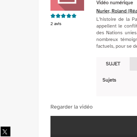
Vidéo numérique
Nurier, Roland (Réa
5/5
L'histoire de la P
2
avis
appellent le confli
des Nations unies,
nombreux témoign
factuels, pour se d
SUJET
Sujets
Regarder la vidéo
Partager
sur