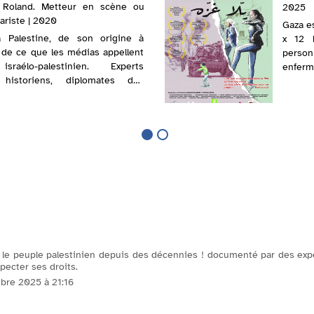
, Roland. Metteur en scène ou
2025
nariste | 2020
Gaza es
la Palestine, de son origine à
x 12 
n de ce que les médias appellent
perso
raélo-palestinien. Experts
enfe
, historiens, diplomates des
réguli
juristes en Droit International
les règ
 le peuple palestinien depuis des décennies ! documenté par des expe
pecter ses droits.
bre 2025 à 21:16