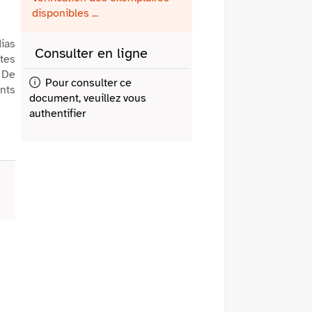
fenêtre)
mail
disponibles ...
dias
Consulter en ligne
ates
… De
Pour consulter ce
nts
document, veuillez vous
authentifier