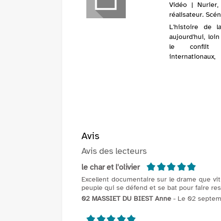
Vidéo | Nurier
réalisateur. Scé
L'histoire de 
aujourd'hui, loi
le conflit is
internationaux
Nations unies, 
mais a...
Avis
Avis des lecteurs
5/5
le char et l'olivier
Excellent documentaire sur le drame que vit
peuple qui se défend et se bat pour faire res
02 MASSIET DU BIEST Anne
- Le 02 septem
5/5