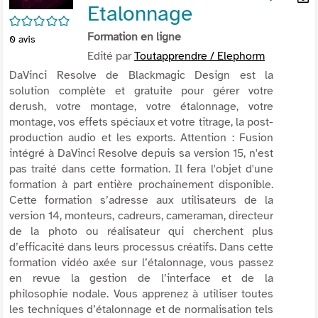
Etalonnage
per
En
/5
(Nou
par
Formation en ligne
fenê
0
avis
mai
Edité par
Toutapprendre / Elephorm
DaVinci Resolve de Blackmagic Design est la
solution complète et gratuite pour gérer votre
derush, votre montage, votre étalonnage, votre
montage, vos effets spéciaux et votre titrage, la post-
production audio et les exports. Attention : Fusion
intégré à DaVinci Resolve depuis sa version 15, n'est
pas traité dans cette formation. Il fera l'objet d'une
formation à part entière prochainement disponible.
Cette formation s’adresse aux utilisateurs de la
version 14, monteurs, cadreurs, cameraman, directeur
de la photo ou réalisateur qui cherchent plus
d’efficacité dans leurs processus créatifs. Dans cette
formation vidéo axée sur l’étalonnage, vous passez
en revue la gestion de l’interface et de la
philosophie nodale. Vous apprenez à utiliser toutes
les techniques d’étalonnage et de normalisation tels