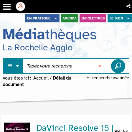
Aller
Aller
Aller
EN PRATIQUE
AGENDA
INFOLETTRES
JE SUIS
au
au
à
Média
thèques
menu
contenu
la
recherche
La Rochelle Agglo
Vous êtes ici :
Accueil
/
Détail du
recherche avancée
document
DaVinci Resolve 15 |
Lie