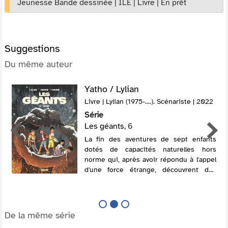
Jeunesse Bande dessinée
|
ILE
|
Livre
|
En prêt
Suggestions
Du même auteur
Yatho / Lylian
Livre | Lylian (1975-....). Scénariste | 2022
Série
Les géants
, 6
La fin des aventures de sept enfants
dotés de capacités naturelles hors
norme qui, après avoir répondu à l'appel
d'une force étrange, découvrent des
créatures gigantesques et apprennent
que le destin de la planète est entre
leurs ...
De la même série