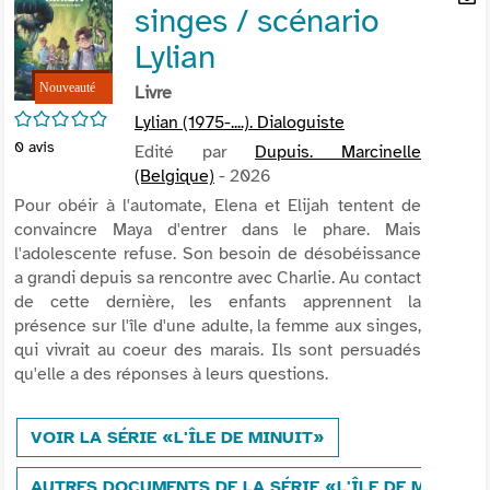
singes / scénario
per
En
(Nou
par
Lylian
fenê
mai
Livre
/5
Lylian (1975-....). Dialoguiste
0
avis
Edité par
Dupuis. Marcinelle
(Belgique)
- 2026
Pour obéir à l'automate, Elena et Elijah tentent de
convaincre Maya d'entrer dans le phare. Mais
l'adolescente refuse. Son besoin de désobéissance
a grandi depuis sa rencontre avec Charlie. Au contact
de cette dernière, les enfants apprennent la
présence sur l'île d'une adulte, la femme aux singes,
qui vivrait au coeur des marais. Ils sont persuadés
qu'elle a des réponses à leurs questions.
VOIR LA SÉRIE «L'ÎLE DE MINUIT»
AUTRES DOCUMENTS DE LA SÉRIE «L'ÎLE DE MINUIT»