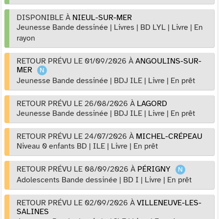
DISPONIBLE À
NIEUL-SUR-MER
Jeunesse Bande dessinée
|
Livres
|
BD LYL
|
Livre
|
En
rayon
RETOUR PRÉVU LE 01/09/2026
À
ANGOULINS-SUR-
MER
Jeunesse Bande dessinée
|
BDJ ILE
|
Livre
|
En prêt
RETOUR PRÉVU LE 26/08/2026
À
LAGORD
Jeunesse Bande dessinée
|
BDJ ILE
|
Livre
|
En prêt
RETOUR PRÉVU LE 24/07/2026
À
MICHEL-CRÉPEAU
Niveau 0 enfants BD
|
ILE
|
Livre
|
En prêt
RETOUR PRÉVU LE 08/09/2026
À
PÉRIGNY
Adolescents Bande dessinée
|
BD I
|
Livre
|
En prêt
RETOUR PRÉVU LE 02/09/2026
À
VILLENEUVE-LES-
SALINES