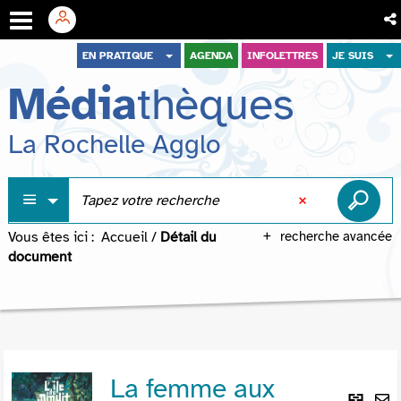
Aller
Aller
Aller
EN PRATIQUE
AGENDA
INFOLETTRES
JE SUIS
au
au
à
Média
thèques
menu
contenu
la
recherche
La Rochelle Agglo
Vous êtes ici :
Accueil
/
Détail du
recherche avancée
document
La femme aux
Lie