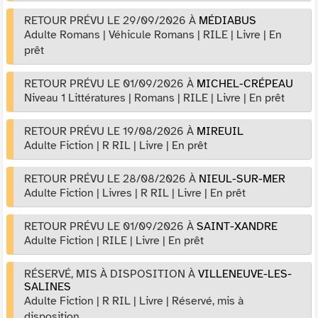
RETOUR PRÉVU LE 29/09/2026
À
MÉDIABUS
Adulte Romans
|
Véhicule Romans
|
RILE
|
Livre
|
En
prêt
RETOUR PRÉVU LE 01/09/2026
À
MICHEL-CRÉPEAU
Niveau 1 Littératures
|
Romans
|
RILE
|
Livre
|
En prêt
RETOUR PRÉVU LE 19/08/2026
À
MIREUIL
Adulte Fiction
|
R RIL
|
Livre
|
En prêt
RETOUR PRÉVU LE 28/08/2026
À
NIEUL-SUR-MER
Adulte Fiction
|
Livres
|
R RIL
|
Livre
|
En prêt
RETOUR PRÉVU LE 01/09/2026
À
SAINT-XANDRE
Adulte Fiction
|
RILE
|
Livre
|
En prêt
RÉSERVÉ, MIS À DISPOSITION
À
VILLENEUVE-LES-
SALINES
Adulte Fiction
|
R RIL
|
Livre
|
Réservé, mis à
disposition