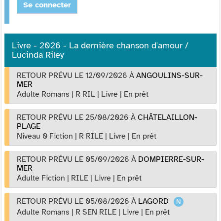
Se connecter
Livre - 2026 - La dernière chanson d'amour /
Lucinda Riley
RETOUR PRÉVU LE 12/09/2026
À
ANGOULINS-SUR-
MER
Adulte Romans
|
R RIL
|
Livre
|
En prêt
RETOUR PRÉVU LE 25/08/2026
À
CHÂTELAILLON-
PLAGE
Niveau 0 Fiction
|
R RILE
|
Livre
|
En prêt
RETOUR PRÉVU LE 05/09/2026
À
DOMPIERRE-SUR-
MER
Adulte Fiction
|
RILE
|
Livre
|
En prêt
RETOUR PRÉVU LE 05/08/2026
À
LAGORD
Adulte Romans
|
R SEN RILE
|
Livre
|
En prêt