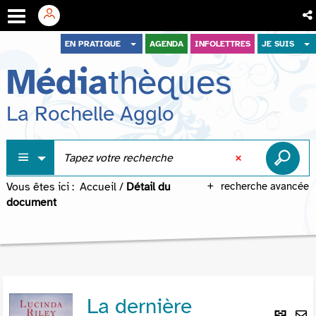
Aller
Aller
Aller
EN PRATIQUE
AGENDA
INFOLETTRES
JE SUIS
au
au
à
Média
thèques
menu
contenu
la
recherche
La Rochelle Agglo
Vous êtes ici :
Accueil
/
Détail du
recherche avancée
document
La dernière
Lie