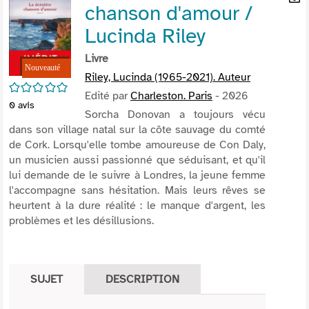
chanson d'amour /
per
En
(Nou
par
Lucinda Riley
fenê
mai
Livre
Riley, Lucinda (1965-2021). Auteur
/5
Edité par
Charleston. Paris
- 2026
0
avis
Sorcha Donovan a toujours vécu
dans son village natal sur la côte sauvage du comté
de Cork. Lorsqu'elle tombe amoureuse de Con Daly,
un musicien aussi passionné que séduisant, et qu'il
lui demande de le suivre à Londres, la jeune femme
l'accompagne sans hésitation. Mais leurs rêves se
heurtent à la dure réalité : le manque d'argent, les
problèmes et les désillusions.
SUJET
DESCRIPTION