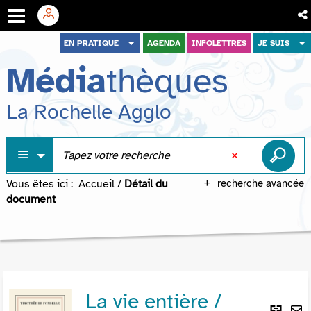
Aller
Aller
Aller
EN PRATIQUE
AGENDA
INFOLETTRES
JE SUIS
au
au
à
Média
thèques
menu
contenu
la
recherche
La Rochelle Agglo
Vous êtes ici :
Accueil
/
Détail du
recherche avancée
document
La vie entière /
Lie