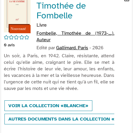
Timothée de
per
En
(Nou
par
Fombelle
fenê
mai
Livre
Fombelle, Timothée de (1973-....).
/5
Auteur
0
avis
Edité par
Gallimard. Paris
- 2026
Un soir, à Paris, en 1942. Claire, résistante, attend
celui qu'elle aime, craignant le pire. Elle se met à
écrire l'histoire de leur vie, leur amour, les enfants,
les vacances à la mer et la vieillesse heureuse. Dans
l'urgence de cette nuit qui ne tient qu'à un fil, elle se
sauve par les mots et une vie rêvée.
VOIR LA COLLECTION «BLANCHE»
AUTRES DOCUMENTS DANS LA COLLECTION «BLANC