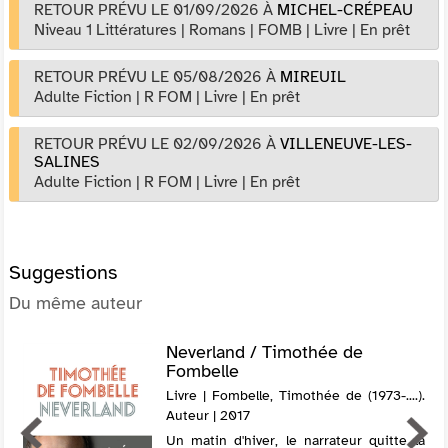
RETOUR PRÉVU LE 01/09/2026
À
MICHEL-CRÉPEAU
Niveau 1 Littératures
|
Romans
|
FOMB
|
Livre
|
En prêt
RETOUR PRÉVU LE 05/08/2026
À
MIREUIL
Adulte Fiction
|
R FOM
|
Livre
|
En prêt
RETOUR PRÉVU LE 02/09/2026
À
VILLENEUVE-LES-
SALINES
Adulte Fiction
|
R FOM
|
Livre
|
En prêt
Suggestions
Du même auteur
Neverland / Timothée de
Fombelle
Livre | Fombelle, Timothée de (1973-....).
Auteur | 2017
Un matin d'hiver, le narrateur quitte la