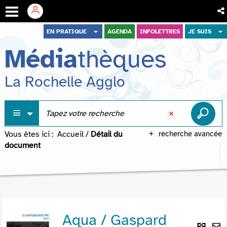
Aller
Aller
Aller
EN PRATIQUE
AGENDA
INFOLETTRES
JE SUIS
au
au
à
Média
thèques
menu
contenu
la
recherche
La Rochelle Agglo
Vous êtes ici :
Accueil
/
Détail du
recherche avancée
document
Aqua / Gaspard
Lie