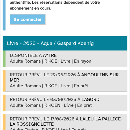
authentifié. Les réservations dépendent de votre
abonnement en cours.
Se connecter
Livre - 2026 - Aqua / Gaspard Koenig
DISPONIBLE À
AYTRÉ
Adulte Romans
|
R KOE
|
Livre
|
En rayon
RETOUR PRÉVU LE 29/08/2026
À
ANGOULINS-SUR-
MER
Adulte Romans
|
R KOE
|
Livre
|
En prêt
RETOUR PRÉVU LE 08/08/2026
À
LAGORD
Adulte Romans
|
R KOEN
|
Livre
|
En prêt
RETOUR PRÉVU LE 17/08/2026
À
LALEU-LA PALLICE-
LA ROSSIGNOLETTE
Adulte Fiction
|
R KOE
|
Livre
|
En prêt