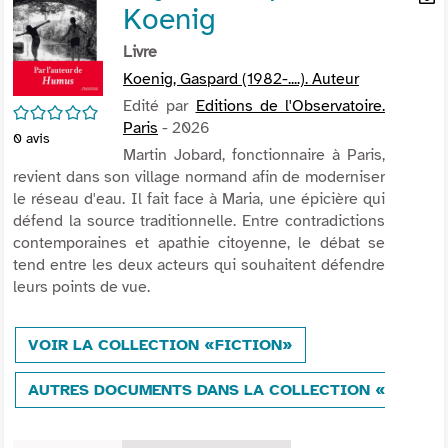
Koenig
per
En
(Nou
par
Livre
fenê
mai
Koenig, Gaspard (1982-....). Auteur
Edité par
Editions de l'Observatoire.
/5
Paris
- 2026
0
avis
Martin Jobard, fonctionnaire à Paris,
revient dans son village normand afin de moderniser
le réseau d'eau. Il fait face à Maria, une épicière qui
défend la source traditionnelle. Entre contradictions
contemporaines et apathie citoyenne, le débat se
tend entre les deux acteurs qui souhaitent défendre
leurs points de vue.
VOIR LA COLLECTION «FICTION»
AUTRES DOCUMENTS DANS LA COLLECTION «FICTIO