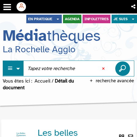
Aller
Aller
Aller
EN PRATIQUE
AGENDA
INFOLETTRES
JE SUIS
au
au
à
Média
thèques
menu
contenu
la
recherche
La Rochelle Agglo
Vous êtes ici :
Accueil
/
Détail du
recherche avancée
document
Les belles
Lie