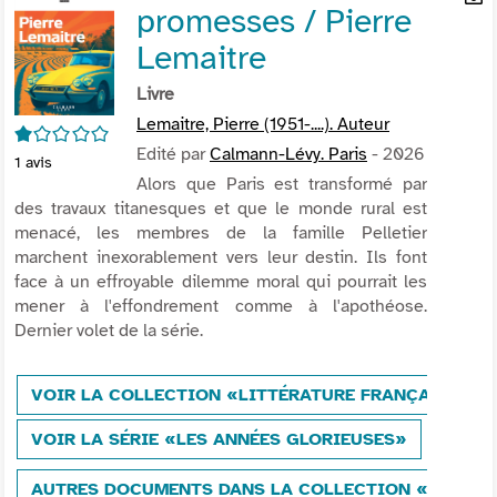
promesses / Pierre
per
En
(Nou
par
Lemaitre
fenê
mai
Livre
Lemaitre, Pierre (1951-....). Auteur
1/5
Edité par
Calmann-Lévy. Paris
- 2026
1
avis
Alors que Paris est transformé par
des travaux titanesques et que le monde rural est
menacé, les membres de la famille Pelletier
marchent inexorablement vers leur destin. Ils font
face à un effroyable dilemme moral qui pourrait les
mener à l'effondrement comme à l'apothéose.
Dernier volet de la série.
VOIR LA COLLECTION «LITTÉRATURE FRANÇAISE»
VOIR LA SÉRIE «LES ANNÉES GLORIEUSES»
AUTRES DOCUMENTS DANS LA COLLECTION «LITTÉR