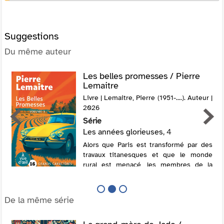
Suggestions
Du même auteur
Les belles promesses / Pierre
Lemaitre
Livre | Lemaitre, Pierre (1951-....). Auteur |
2026
Série
Les années glorieuses
, 4
Alors que Paris est transformé par des
travaux titanesques et que le monde
rural est menacé, les membres de la
famille Pelletier marchent
inexorablement vers leur destin. Ils font
face à un effroyable dilemme moral qui
De la même série
pourrait le...