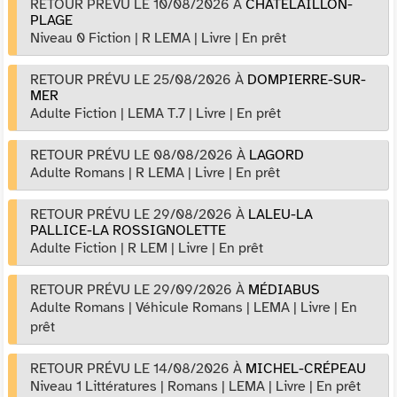
RETOUR PRÉVU LE 10/08/2026
À
CHÂTELAILLON-
PLAGE
Niveau 0 Fiction
|
R LEMA
|
Livre
|
En prêt
RETOUR PRÉVU LE 25/08/2026
À
DOMPIERRE-SUR-
MER
Adulte Fiction
|
LEMA T.7
|
Livre
|
En prêt
RETOUR PRÉVU LE 08/08/2026
À
LAGORD
Adulte Romans
|
R LEMA
|
Livre
|
En prêt
RETOUR PRÉVU LE 29/08/2026
À
LALEU-LA
PALLICE-LA ROSSIGNOLETTE
Adulte Fiction
|
R LEM
|
Livre
|
En prêt
RETOUR PRÉVU LE 29/09/2026
À
MÉDIABUS
Adulte Romans
|
Véhicule Romans
|
LEMA
|
Livre
|
En
prêt
RETOUR PRÉVU LE 14/08/2026
À
MICHEL-CRÉPEAU
Niveau 1 Littératures
|
Romans
|
LEMA
|
Livre
|
En prêt