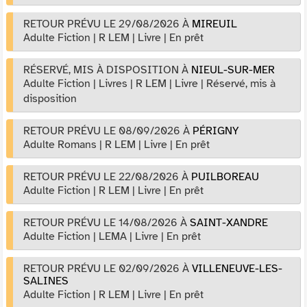
RETOUR PRÉVU LE 29/08/2026
À
MIREUIL
Adulte Fiction
|
R LEM
|
Livre
|
En prêt
RÉSERVÉ, MIS À DISPOSITION
À
NIEUL-SUR-MER
Adulte Fiction
|
Livres
|
R LEM
|
Livre
|
Réservé, mis à
disposition
RETOUR PRÉVU LE 08/09/2026
À
PÉRIGNY
Adulte Romans
|
R LEM
|
Livre
|
En prêt
RETOUR PRÉVU LE 22/08/2026
À
PUILBOREAU
Adulte Fiction
|
R LEM
|
Livre
|
En prêt
RETOUR PRÉVU LE 14/08/2026
À
SAINT-XANDRE
Adulte Fiction
|
LEMA
|
Livre
|
En prêt
RETOUR PRÉVU LE 02/09/2026
À
VILLENEUVE-LES-
SALINES
Adulte Fiction
|
R LEM
|
Livre
|
En prêt