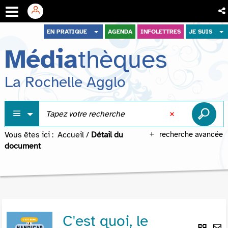
Aller
Aller
Aller
EN PRATIQUE
AGENDA
INFOLETTRES
JE SUIS
au
au
à
Média
thèques
menu
contenu
la
recherche
La Rochelle Agglo
Vous êtes ici :
Accueil
/
Détail du
recherche avancée
document
C'est quoi, le
Lie