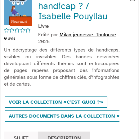
handicap ? /
per
En
(Nou
par
Isabelle Pouyllau
fenê
mai
Livre
/5
Edité par
Milan jeunesse. Toulouse
-
0
avis
2025
Un décryptage des différents types de handicaps,
visibles ou invisibles. Des bandes dessinées
développant différents thèmes sont entrecoupées
de pages repères proposant des informations
générales sous forme de chiffres clés, d'infographies
et de cartes.
VOIR LA COLLECTION «C'EST QUOI ?»
AUTRES DOCUMENTS DANS LA COLLECTION «C'EST Q
SUJET
DESCRIPTION