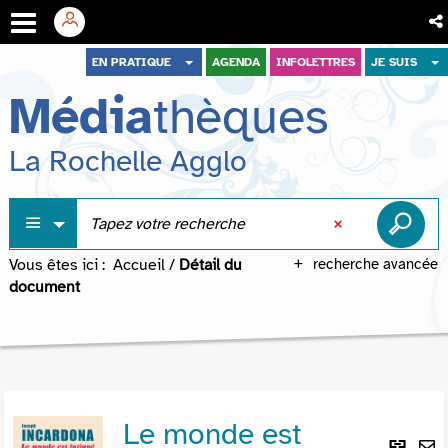
Aller
Aller
Aller
EN PRATIQUE
AGENDA
INFOLETTRES
JE SUIS
au
au
à
Média
thèques
menu
contenu
la
recherche
La Rochelle Agglo
Vous êtes ici :
Accueil
/
Détail du
recherche avancée
document
Le monde est
Lie