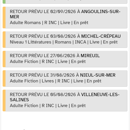
RETOUR PRÉVU LE 02/09/2026
À
ANGOULINS-SUR-
MER
Adulte Romans
|
R INC
|
Livre
|
En prêt
RETOUR PRÉVU LE 03/08/2026
À
MICHEL-CRÉPEAU
Niveau 1 Littératures
|
Romans
|
INCA
|
Livre
|
En prêt
RETOUR PRÉVU LE 27/06/2026
À
MIREUIL
Adulte Fiction
|
R INC
|
Livre
|
En prêt
RETOUR PRÉVU LE 31/08/2026
À
NIEUL-SUR-MER
Adulte Fiction
|
Livres
|
R INC
|
Livre
|
En prêt
RETOUR PRÉVU LE 05/08/2026
À
VILLENEUVE-LES-
SALINES
Adulte Fiction
|
R INC
|
Livre
|
En prêt