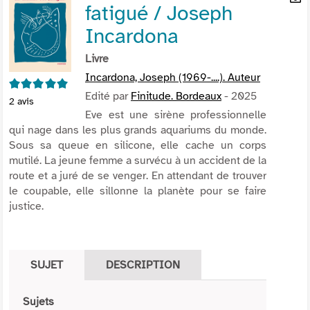
fatigué / Joseph
per
En
(Nou
par
Incardona
fenê
mai
Livre
Incardona, Joseph (1969-....). Auteur
5/5
Edité par
Finitude. Bordeaux
- 2025
2
avis
Eve est une sirène professionnelle
qui nage dans les plus grands aquariums du monde.
Sous sa queue en silicone, elle cache un corps
mutilé. La jeune femme a survécu à un accident de la
route et a juré de se venger. En attendant de trouver
le coupable, elle sillonne la planète pour se faire
justice.
SUJET
DESCRIPTION
Sujets