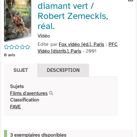
diamant vert /
per
En
(Nou
par
Robert Zemeckis,
fenê
mai
réal.
Vidéo
Edité par
Fox vidéo [éd.]. Paris
;
PFC
/5
Vidéo [distrib.]. Paris
- 2001
0
avis
SUJET
DESCRIPTION
Sujets
Films d'aventures
Classification
FAVE
3 exemplaires disponibles