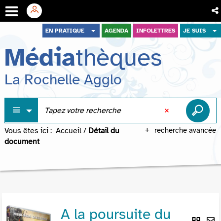
Aller
Aller
Aller
EN PRATIQUE
AGENDA
INFOLETTRES
JE SUIS
au
au
à
Média
thèques
menu
contenu
la
recherche
La Rochelle Agglo
Vous êtes ici :
Accueil
/
Détail du
recherche avancée
document
A la poursuite du
Lie