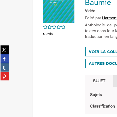
Baumié
Vidéo
Edité par
Harmon
Anthologie de p
/5
textes dans leur 
0
avis
traduction en lan
Partager
VOIR LA COL
sur
Partager
twitter
sur
AUTRES DOCU
(Nouvelle
Partager
facebook
fenêtre)
sur
(Nouvelle
Partager
tumblr
fenêtre)
sur
SUJET
(Nouvelle
pinterest
fenêtre)
(Nouvelle
Sujets
fenêtre)
Classification