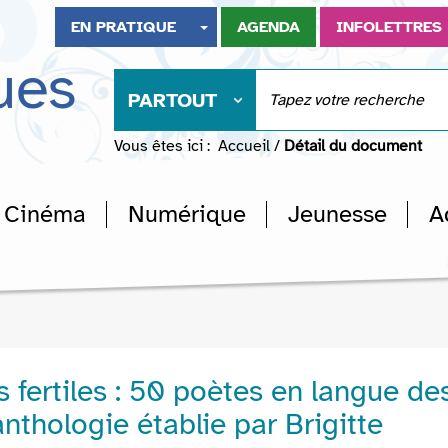
EN PRATIQUE
AGENDA
INFOLETTRES
ues
PARTOUT
Vous êtes ici :
Accueil
/
Détail du document
Cinéma
Numérique
Jeunesse
A
 fertiles : 50 poètes en langue de
anthologie établie par Brigitte