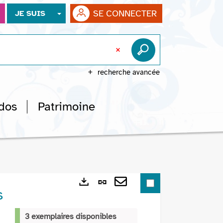
SE CONNECTER
JE SUIS
recherche avancée
dos
Patrimoine
Lien
s
Exports
permanent
Envoyer
(Nouvelle
par
3 exemplaires disponibles