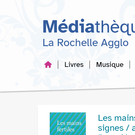
Aller
Aller
Aller
au
au
à
menu
contenu
la
Média
thèq
recherche
La Rochelle Agglo
Livres
Musique
Les mains
signes / 