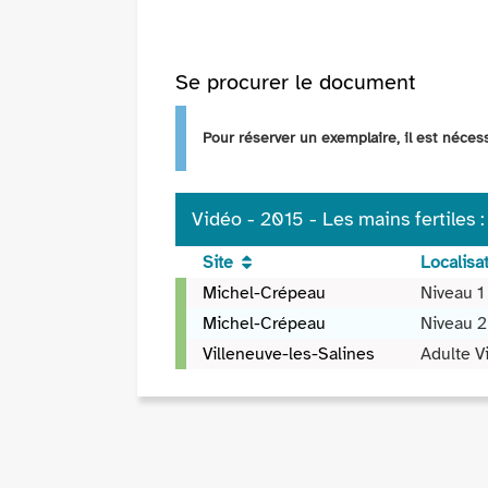
Se procurer le document
Pour réserver un exemplaire, il est néce
Vidéo - 2015 - Les mains fertiles 
Site
Localisa
Vidéo
Michel-Crépeau
Niveau 1 
-
Michel-Crépeau
Niveau 2
2015
Villeneuve-les-Salines
Adulte 
-
Les
mains
fertiles
:
50