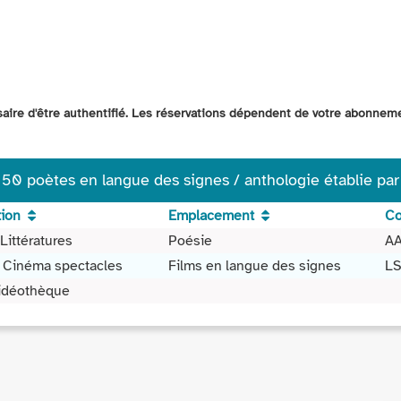
ssaire d'être authentifié. Les réservations dépendent de votre abonnem
: 50 poètes en langue des signes / anthologie établie pa
tion
Emplacement
Co
Littératures
Poésie
AA
 Cinéma spectacles
Films en langue des signes
L
Vidéothèque