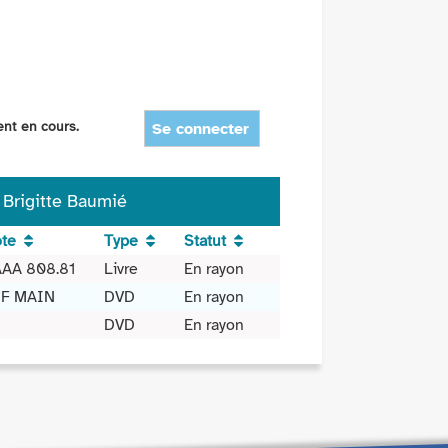
ent en cours.
Se connecter
r Brigitte Baumié
te
Type
Statut
AA 808.81
Livre
En rayon
SF MAIN
DVD
En rayon
DVD
En rayon