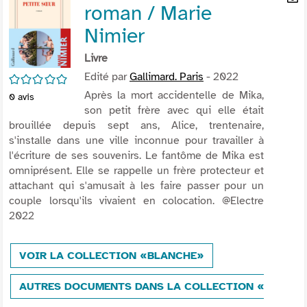
roman / Marie
per
En
(Nou
par
Nimier
fenê
mai
Livre
Edité par
Gallimard. Paris
- 2022
/5
Après la mort accidentelle de Mika,
0
avis
son petit frère avec qui elle était
brouillée depuis sept ans, Alice, trentenaire,
s'installe dans une ville inconnue pour travailler à
l'écriture de ses souvenirs. Le fantôme de Mika est
omniprésent. Elle se rappelle un frère protecteur et
attachant qui s'amusait à les faire passer pour un
couple lorsqu'ils vivaient en colocation. @Electre
2022
VOIR LA COLLECTION «BLANCHE»
AUTRES DOCUMENTS DANS LA COLLECTION «BLANC