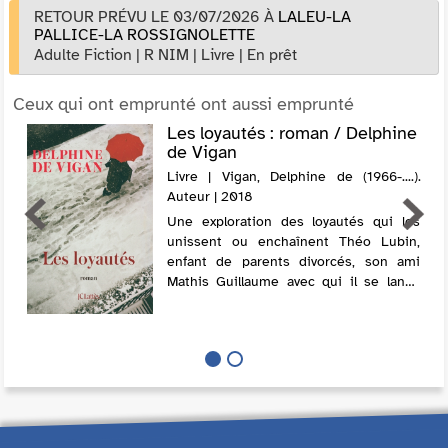
RETOUR PRÉVU LE 03/07/2026
À
LALEU-LA
PALLICE-LA ROSSIGNOLETTE
Adulte Fiction
|
R NIM
|
Livre
|
En prêt
Ceux qui ont emprunté ont aussi emprunté
Les loyautés : roman / Delphine
de Vigan
Livre | Vigan, Delphine de (1966-....).
Auteur | 2018
Une exploration des loyautés qui les
unissent ou enchaînent Théo Lubin,
enfant de parents divorcés, son ami
Mathis Guillaume avec qui il se lance
dans des jeux dangereux, leur
professeur Hélène, marquée par une
enfance violente, e...