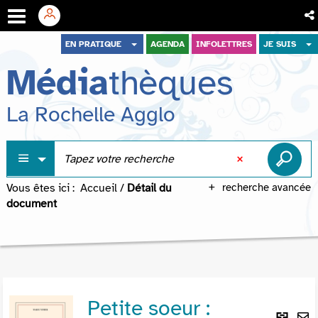
Aller
Aller
Aller
EN PRATIQUE
AGENDA
INFOLETTRES
JE SUIS
au
au
à
Média
thèques
menu
contenu
la
recherche
La Rochelle Agglo
Vous êtes ici :
Accueil
/
Détail du
recherche avancée
document
Petite soeur :
Lie