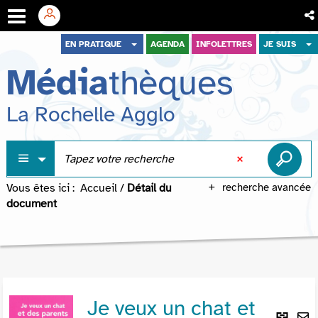
Aller
Aller
Aller
EN PRATIQUE
AGENDA
INFOLETTRES
JE SUIS
au
au
à
Média
thèques
menu
contenu
la
recherche
La Rochelle Agglo
Vous êtes ici :
Accueil
/
Détail du
recherche avancée
document
Je veux un chat et
Lie