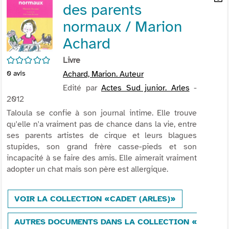
des parents
per
En
(Nou
par
normaux / Marion
fenê
mai
Achard
/5
Livre
0
avis
Achard, Marion. Auteur
Edité par
Actes Sud junior. Arles
-
2012
Taloula se confie à son journal intime. Elle trouve
qu'elle n'a vraiment pas de chance dans la vie, entre
ses parents artistes de cirque et leurs blagues
stupides, son grand frère casse-pieds et son
incapacité à se faire des amis. Elle aimerait vraiment
adopter un chat mais son père est allergique.
VOIR LA COLLECTION «CADET (ARLES)»
AUTRES DOCUMENTS DANS LA COLLECTION «CADET 