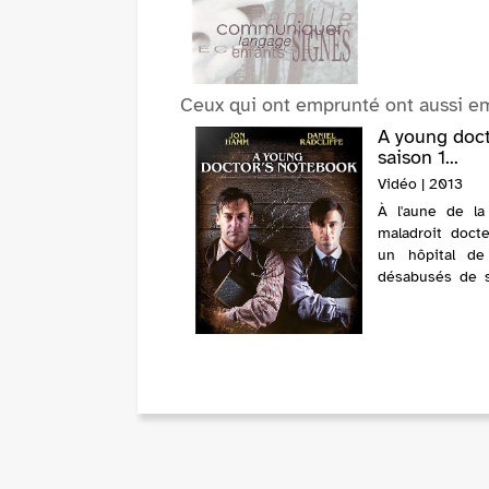
réal.,
aut.,
act.
Ceux qui ont emprunté ont aussi e
A young doct
saison 1...
Vidéo | 2013
À l'aune de la
maladroit doct
un hôpital de
désabusés de s
jeune médecin 
qu'il a...