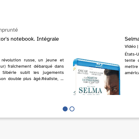
mprunté
or's notebook. Intégrale
Selma
Vidéo |
États-U
 révolution russe, un jeune et
tente 
eur) fraîchement débarqué dans
mettre 
 Sibérie subit les jugements
améric
on double plus âgé.Réaliste, le
libreme
comprend très vite que tout ce