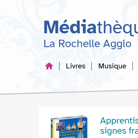
Aller
Aller
Aller
au
au
à
menu
contenu
la
Média
thèq
recherche
La Rochelle Agglo
Livres
Musique
Apprentis
signes fra