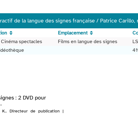
tif de la langue des signes française / Patrice Carillo, réa
tion
Emplacement
Co
 Cinéma spectacles
Films en langue des signes
LS
Vidéothèque
41
signes : 2 DVD pour
.
 K.. Directeur de publication |