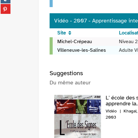
fenêtre)
sur
(Nouvelle
Partager
tumblr
fenêtre)
sur
(Nouvelle
Vidéo - 2007 - Apprentissage interac
pinterest
fenêtre)
(Nouvelle
Site
Localisa
fenêtre)
Vidéo
Michel-Crépeau
Niveau 2
-
Villeneuve-les-Salines
Adulte 
2007
-
Apprentissage
Suggestions
interactif
de
Du même auteur
la
langue
L' école des 
des
apprendre la..
signes
Vidéo | Khagal,
française
2003
/
Patrice
Carillo,