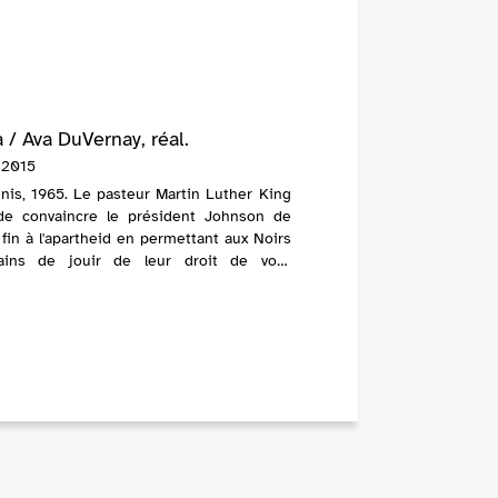
 / Ava DuVernay, réal.
 2015
nis, 1965. Le pasteur Martin Luther King
de convaincre le président Johnson de
fin à l'apartheid en permettant aux Noirs
ains de jouir de leur droit de vote
nt. Devant l'immobilisme du chef d'Etat,...