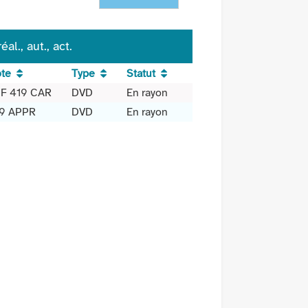
l., aut., act.
te
Type
Statut
F 419 CAR
DVD
En rayon
9 APPR
DVD
En rayon