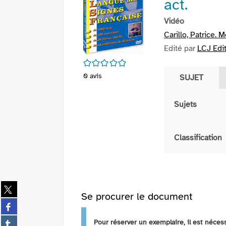
act.
Vidéo
Carillo, Patrice. 
Edité par
LCJ Edi
/5
0
avis
SUJET
Sujets
Classification
Partager
Se procurer le document
sur
Partager
twitter
sur
(Nouvelle
Partager
Pour réserver un exemplaire, il est néce
facebook