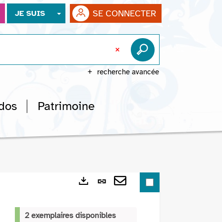
SE CONNECTER
JE SUIS
recherche avancée
dos
Patrimoine
Lien
Exports
permanent
Envoyer
(Nouvelle
par
2 exemplaires disponibles