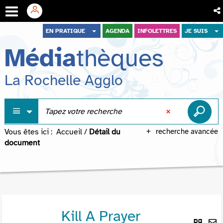
Aller
Aller
Aller
EN PRATIQUE
AGENDA
INFOLETTRES
JE SUIS
au
au
à
Média
thèques
menu
contenu
la
recherche
La Rochelle Agglo
Vous êtes ici :
Accueil
/
Détail du
recherche avancée
document
Kill A Prayer
Lie