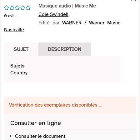
per
Musique audio
| Music Me
En
/5
(Nou
par
Cole Swindell
0
avis
fenê
mai
Edité par
WARNER / Warner Music
Nashville
SUJET
DESCRIPTION
Sujets
Country
Vérification des exemplaires disponibles ...
Consulter en ligne
Consulter le document