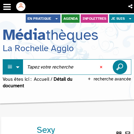
Aller
Aller
Aller
EN PRATIQUE
AGENDA
INFOLETTRES
JE SUIS
au
au
à
Média
thèques
menu
contenu
la
recherche
La Rochelle Agglo
Vous êtes ici :
Accueil
/
Détail du
recherche avancée
document
Sexy
Lie