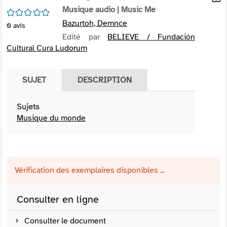
per
Musique audio
| Music Me
En
/5
(Nou
par
Bazurtoh, Demnce
0
avis
fenê
mai
Edité par
BELIEVE / Fundación
Cultural Cura Ludorum
SUJET
DESCRIPTION
Sujets
Musique du monde
Vérification des exemplaires disponibles ...
Consulter en ligne
Consulter le document