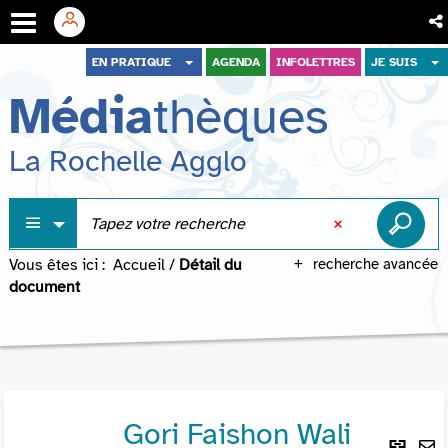
Aller
Aller
Aller
EN PRATIQUE
AGENDA
INFOLETTRES
JE SUIS
au
au
à
Média
thèques
menu
contenu
la
recherche
La Rochelle Agglo
Vous êtes ici :
Accueil
/
Détail du
recherche avancée
document
Gori Faishon Wali
Lie