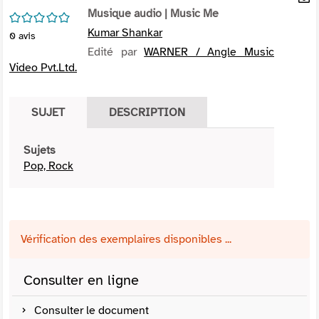
per
Musique audio
| Music Me
En
/5
(Nou
par
Kumar Shankar
0
avis
fenê
mai
Edité par
WARNER / Angle Music
Video Pvt.Ltd.
SUJET
DESCRIPTION
Sujets
Pop, Rock
Vérification des exemplaires disponibles ...
Consulter en ligne
Consulter le document