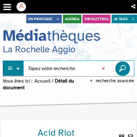
Aller
Aller
Aller
EN PRATIQUE
AGENDA
INFOLETTRES
JE SUIS
au
au
à
Média
thèques
menu
contenu
la
recherche
La Rochelle Agglo
Vous êtes ici :
Accueil
/
Détail du
recherche avancée
document
Acid Riot
Lie