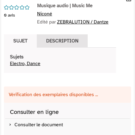
per
Musique audio
| Music Me
En
/5
(Nou
par
Niconé
0
avis
fenê
mai
Edité par
ZEBRALUTION / Dantze
SUJET
DESCRIPTION
Sujets
Electro, Dance
Vérification des exemplaires disponibles ...
Consulter en ligne
Consulter le document