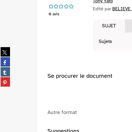
Tony Yato
/5
Edité par
BELIEVE 
0
avis
SUJET
Sujets
Partager
sur
Partager
twitter
sur
(Nouvelle
Partager
facebook
Se procurer le document
fenêtre)
sur
(Nouvelle
Partager
tumblr
fenêtre)
sur
(Nouvelle
pinterest
fenêtre)
(Nouvelle
fenêtre)
Autre format
Suggestions