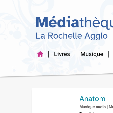
Aller
Aller
Aller
au
au
à
menu
contenu
la
Média
thèq
recherche
La Rochelle Agglo
Livres
Musique
Anatom
Musique audio
| M