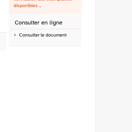
fenêtre)
mail
disponibles ...
Consulter en ligne
Consulter le document