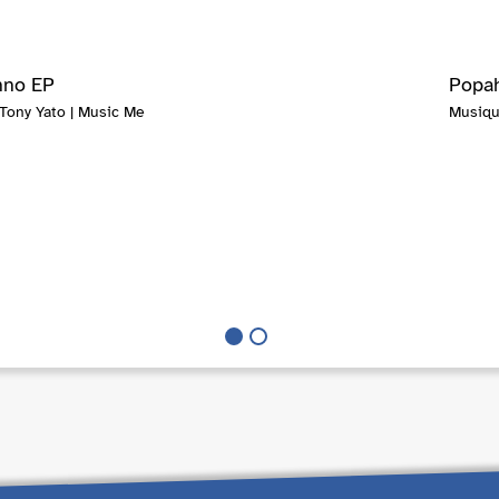
hno EP
Popah
Tony Yato | Music Me
Musiqu