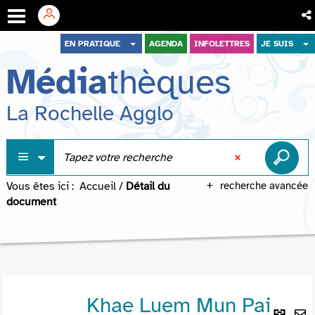
Aller
Aller
Aller
EN PRATIQUE
AGENDA
INFOLETTRES
JE SUIS
au
au
à
Média
thèques
menu
contenu
la
recherche
La Rochelle Agglo
Vous êtes ici :
Accueil
/
Détail du
recherche avancée
document
Khae Luem Mun Pai
Lie