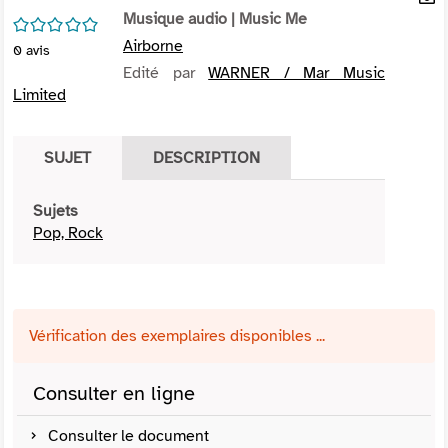
per
Musique audio
| Music Me
En
/5
(Nou
par
Airborne
0
avis
fenê
mai
Edité par
WARNER / Mar Music
Limited
SUJET
DESCRIPTION
Sujets
Pop, Rock
Vérification des exemplaires disponibles ...
Consulter en ligne
Consulter le document