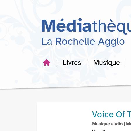
Aller
Aller
Aller
au
au
à
menu
contenu
la
Média
thèq
recherche
La Rochelle Agglo
Livres
Musique
Voice Of 
Musique audio
| M