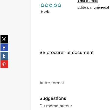
Yma Sumac
/5
Edité par
universal 
0
avis
Partager
sur
Partager
twitter
sur
Se procurer le document
(Nouvelle
Partager
facebook
fenêtre)
sur
(Nouvelle
Partager
tumblr
fenêtre)
sur
(Nouvelle
pinterest
fenêtre)
(Nouvelle
Autre format
fenêtre)
Suggestions
Du même auteur