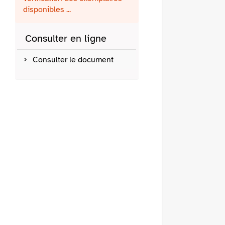
fenêtre)
mail
disponibles ...
Consulter en ligne
Consulter le document