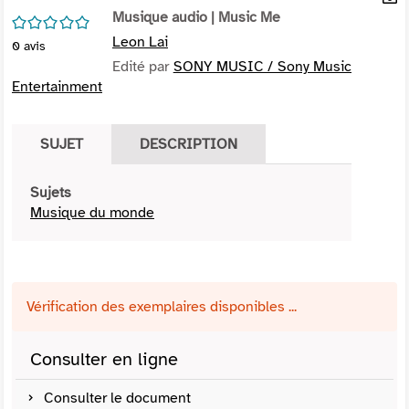
per
Musique audio
| Music Me
En
/5
(Nou
par
Leon Lai
0
avis
fenê
mai
Edité par
SONY MUSIC / Sony Music
Entertainment
SUJET
DESCRIPTION
Sujets
Musique du monde
Vérification des exemplaires disponibles ...
Consulter en ligne
Consulter le document