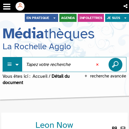
Aller
Aller
Aller
EN PRATIQUE
AGENDA
INFOLETTRES
JE SUIS
au
au
à
Média
thèques
menu
contenu
la
recherche
La Rochelle Agglo
Vous êtes ici :
Accueil
/
Détail du
recherche avancée
document
Leon Now
Lie