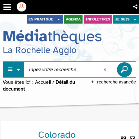
Aller
Aller
Aller
EN PRATIQUE
AGENDA
INFOLETTRES
JE SUIS
au
au
à
Média
thèques
menu
contenu
la
recherche
La Rochelle Agglo
Vous êtes ici :
Accueil
/
Détail du
recherche avancée
document
Colorado
Lie