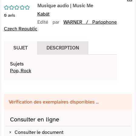
per
Musique audio
| Music Me
En
/5
(Nou
par
Kabát
0
avis
fenê
mai
Edité par
WARNER / Parlophone
Czech Republic
SUJET
DESCRIPTION
Sujets
Pop, Rock
Vérification des exemplaires disponibles ...
Consulter en ligne
Consulter le document