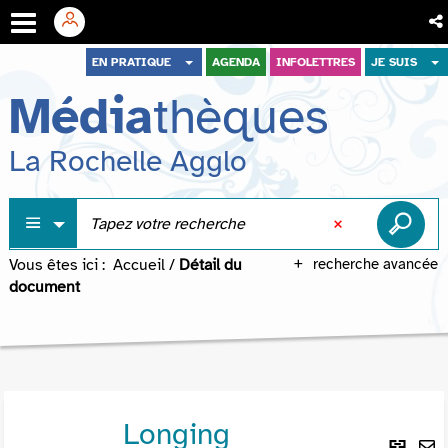
Aller
Aller
Aller
EN PRATIQUE
AGENDA
INFOLETTRES
JE SUIS
au
au
à
Média
thèques
menu
contenu
la
recherche
La Rochelle Agglo
Vous êtes ici :
Accueil
/
Détail du
recherche avancée
document
Longing
Lie