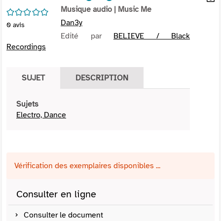
per
Musique audio
| Music Me
En
/5
(Nou
par
Dan3y
0
avis
fenê
mai
Edité par
BELIEVE / Black
Recordings
SUJET
DESCRIPTION
Sujets
Electro, Dance
Vérification des exemplaires disponibles ...
Consulter en ligne
Consulter le document