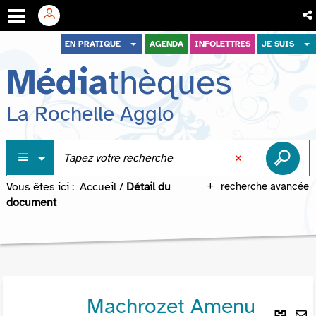
Aller
Aller
Aller
EN PRATIQUE
AGENDA
INFOLETTRES
JE SUIS
au
au
à
Média
thèques
menu
contenu
la
recherche
La Rochelle Agglo
Vous êtes ici :
Accueil
/
Détail du
recherche avancée
document
Machrozet Amenu
Lie