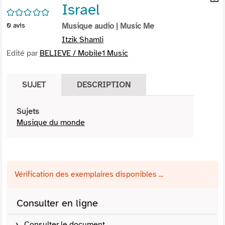
Israel
per
En
/5
(Nou
par
0
avis
Musique audio
| Music Me
fenê
mai
Itzik Shamli
Edité par
BELIEVE / Mobile1 Music
SUJET
DESCRIPTION
Sujets
Musique du monde
Vérification des exemplaires disponibles ...
Consulter en ligne
Consulter le document