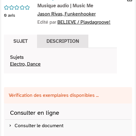
per
Musique audio
| Music Me
En
/5
(Nou
par
Jason Rivas, Funkenhooker
0
avis
fenê
mai
Edité par
BELIEVE / Playdagroove!
SUJET
DESCRIPTION
Sujets
Electro, Dance
Vérification des exemplaires disponibles ...
Consulter en ligne
Consulter le document