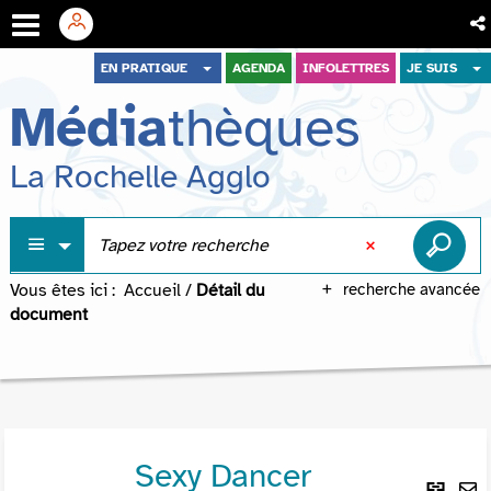
Aller
Aller
Aller
EN PRATIQUE
AGENDA
INFOLETTRES
JE SUIS
au
au
à
Média
thèques
menu
contenu
la
recherche
La Rochelle Agglo
Vous êtes ici :
Accueil
/
Détail du
recherche avancée
document
Sexy Dancer
Lie