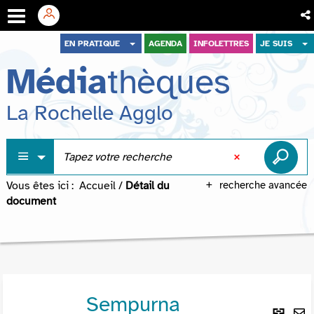
Aller
Aller
Aller
EN PRATIQUE
AGENDA
INFOLETTRES
JE SUIS
au
au
à
Média
thèques
menu
contenu
la
recherche
La Rochelle Agglo
Vous êtes ici :
Accueil
/
Détail du
recherche avancée
document
Sempurna
Lie