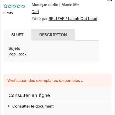
per
Musique audio
| Music Me
En
/5
(Nou
par
Dafi
0
avis
fenê
mai
Edité par
BELIEVE / Laugh Out Loud
SUJET
DESCRIPTION
Sujets
Pop, Rock
Vérification des exemplaires disponibles ...
Consulter en ligne
Consulter le document