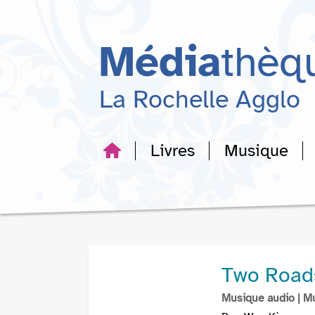
Aller
Aller
Aller
au
au
à
menu
contenu
la
Média
thèq
recherche
La Rochelle Agglo
Livres
Musique
Two Roads
Musique audio
| M