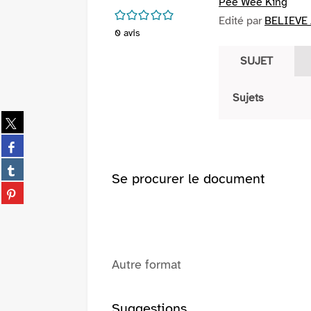
Pee Wee King
/5
Edité par
BELIEVE 
0
avis
SUJET
Sujets
Partager
sur
Partager
twitter
sur
(Nouvelle
Partager
facebook
Se procurer le document
fenêtre)
sur
(Nouvelle
Partager
tumblr
fenêtre)
sur
(Nouvelle
pinterest
fenêtre)
(Nouvelle
fenêtre)
Autre format
Suggestions