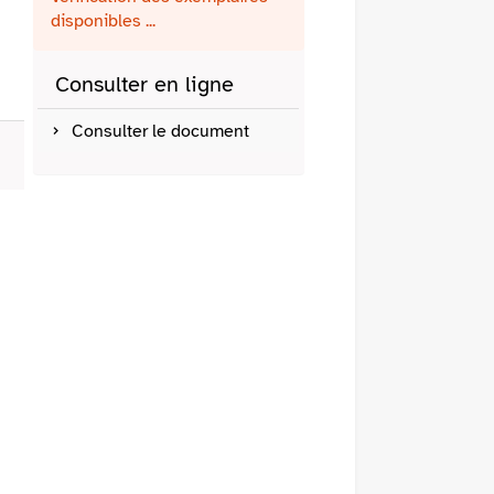
fenêtre)
mail
disponibles ...
Consulter en ligne
Consulter le document