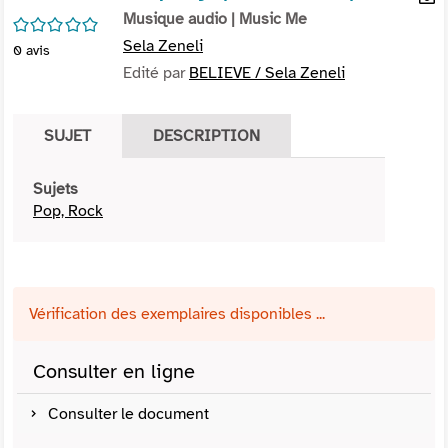
per
Musique audio
| Music Me
En
/5
(Nou
par
Sela Zeneli
0
avis
fenê
mai
Edité par
BELIEVE / Sela Zeneli
SUJET
DESCRIPTION
Sujets
Pop, Rock
Vérification des exemplaires disponibles ...
Consulter en ligne
Consulter le document