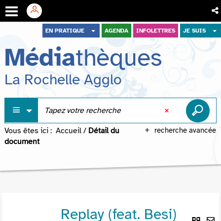
Aller
Aller
Aller
EN PRATIQUE
AGENDA
INFOLETTRES
JE SUIS
au
au
à
Média
thèques
menu
contenu
la
recherche
La Rochelle Agglo
Vous êtes ici :
Accueil
/
Détail du
recherche avancée
document
Replay (feat. Besi)
Lie