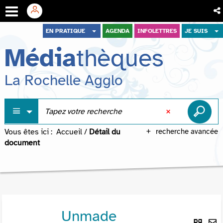
Aller
Aller
Aller
EN PRATIQUE
AGENDA
INFOLETTRES
JE SUIS
au
au
à
Média
thèques
menu
contenu
la
recherche
La Rochelle Agglo
Vous êtes ici :
Accueil
/
Détail du
recherche avancée
document
Unmade
Lie