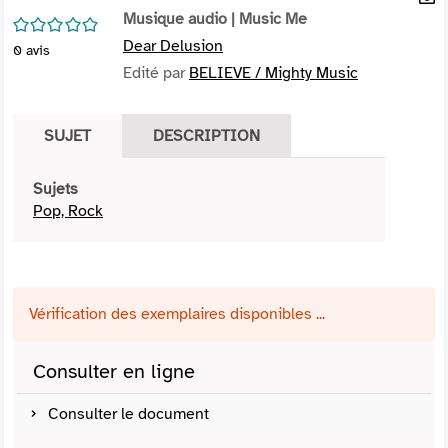
per
Musique audio
| Music Me
En
/5
(Nou
par
Dear Delusion
0
avis
fenê
mai
Edité par
BELIEVE / Mighty Music
SUJET
DESCRIPTION
Sujets
Pop, Rock
Vérification des exemplaires disponibles ...
Consulter en ligne
Consulter le document