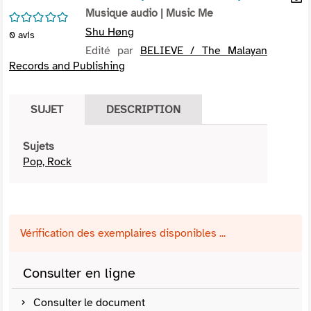
per
Musique audio
| Music Me
En
/5
(Nou
par
Shu Høng
0
avis
fenê
mai
Edité par
BELIEVE / The Malayan
Records and Publishing
SUJET
DESCRIPTION
Sujets
Pop, Rock
Vérification des exemplaires disponibles ...
Consulter en ligne
Consulter le document