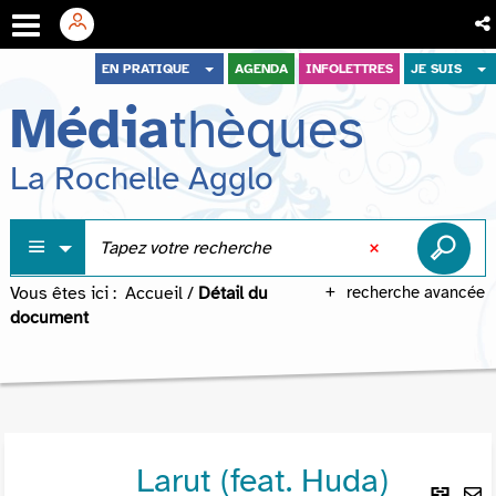
Aller
Aller
Aller
EN PRATIQUE
AGENDA
INFOLETTRES
JE SUIS
au
au
à
Média
thèques
menu
contenu
la
recherche
La Rochelle Agglo
Vous êtes ici :
Accueil
/
Détail du
recherche avancée
document
Larut (feat. Huda)
Lie