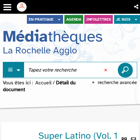
Aller
Aller
Aller
EN PRATIQUE
AGENDA
INFOLETTRES
JE SUIS
au
au
à
Média
thèques
menu
contenu
la
recherche
La Rochelle Agglo
Vous êtes ici :
Accueil
/
Détail du
recherche avancée
document
Super Latino (Vol. 1
Lie