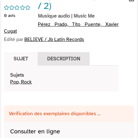
/ 2)
per
En
/5
(Nou
par
0
avis
Musique audio
| Music Me
fenê
mai
Pérez Prado, Tito Puente, Xavier
Cugat
Edité par
BELIEVE / Jb Latin Records
SUJET
DESCRIPTION
Sujets
Pop, Rock
Vérification des exemplaires disponibles ...
Consulter en ligne